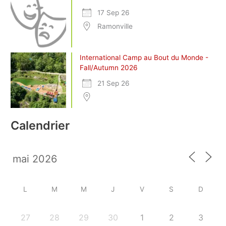
17 Sep 26
Ramonville
International Camp au Bout du Monde -
Fall/Autumn 2026
21 Sep 26
Calendrier
L
M
M
J
V
S
D
27
28
29
30
1
2
3