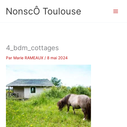
Aller
NonscÔ Toulouse
au
contenu
4_bdm_cottages
Par
Marie RAMEAUX
/
8 mai 2024