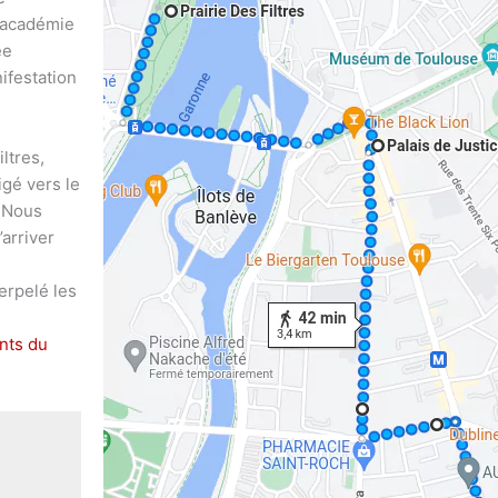
l’académie
ée
nifestation
ltres,
igé vers le
. Nous
arriver
terpelé les
nts du