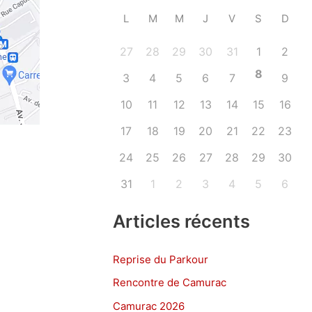
L
M
M
J
V
S
D
27
28
29
30
31
1
2
8
3
4
5
6
7
9
10
11
12
13
14
15
16
17
18
19
20
21
22
23
24
25
26
27
28
29
30
31
1
2
3
4
5
6
Articles récents
Reprise du Parkour
Rencontre de Camurac
Camurac 2026