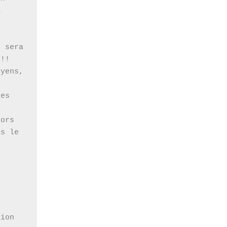
 
 sera 
!!

yens, 
es 
 
ors 
s le 
 
ion 