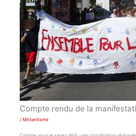
Compte rendu de la manifestat
/
Militantisme
Comme vous le savez déjà, une coordination régional