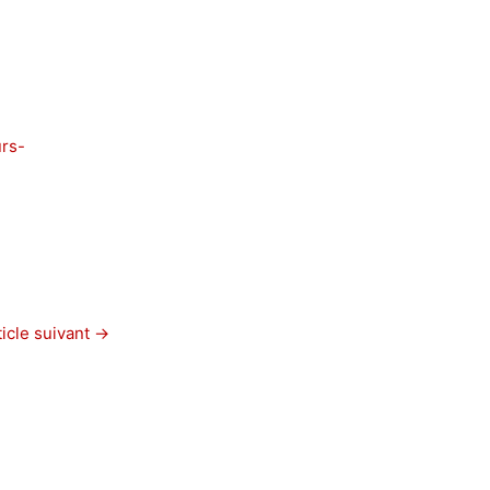
urs-
ticle suivant
→