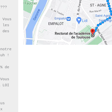
??? 
 Vous 
 les 
 des 
notre 
uh ! 
% de 
Vous 
 LOI 
us 
x 