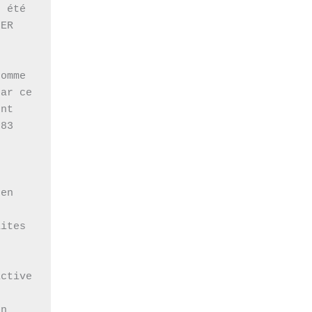
 été 
ER 
 
omme 
ar ce 
nt 
83 
en 
ites 
 
ctive 
n 