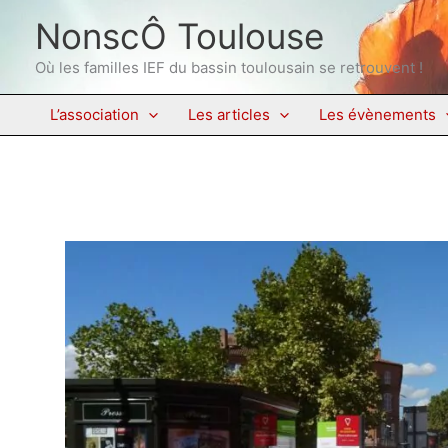
Aller
NonscÔ Toulouse
au
contenu
Où les familles IEF du bassin toulousain se retrouvent !
L’association
Les articles
Les évènements