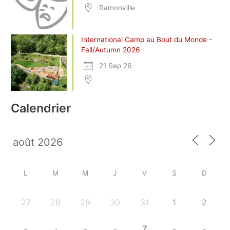
Ramonville
International Camp au Bout du Monde -
Fall/Autumn 2026
21 Sep 26
Calendrier
L
M
M
J
V
S
D
27
28
29
30
31
1
2
7