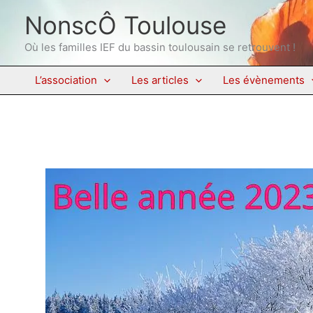
Aller
NonscÔ Toulouse
au
contenu
Où les familles IEF du bassin toulousain se retrouvent !
L’association
Les articles
Les évènements