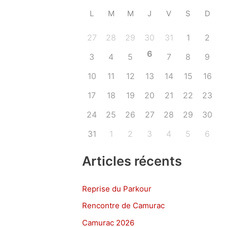
L
M
M
J
V
S
D
27
28
29
30
31
1
2
6
3
4
5
7
8
9
10
11
12
13
14
15
16
17
18
19
20
21
22
23
24
25
26
27
28
29
30
31
1
2
3
4
5
6
Articles récents
Reprise du Parkour
Rencontre de Camurac
Camurac 2026