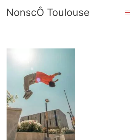
Aller
NonscÔ Toulouse
au
contenu