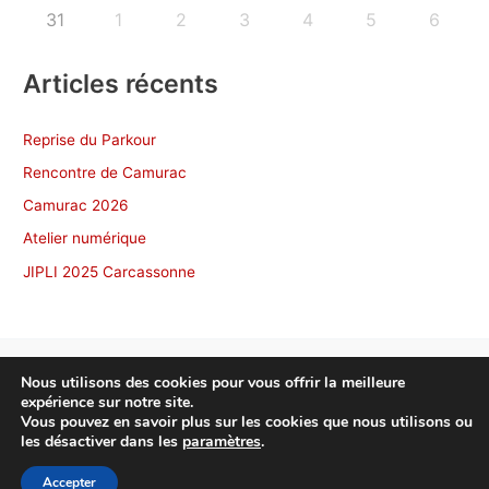
31
1
2
3
4
5
6
Articles récents
Reprise du Parkour
Rencontre de Camurac
Camurac 2026
Atelier numérique
JIPLI 2025 Carcassonne
Nous utilisons des cookies pour vous offrir la meilleure
expérience sur notre site.
Copyright © 2026 NonscÔ Toulouse
Vous pouvez en savoir plus sur les cookies que nous utilisons ou
les désactiver dans les
paramètres
.
Politique de confidentialité
Accepter