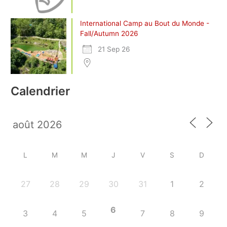
International Camp au Bout du Monde -
Fall/Autumn 2026
21 Sep 26
Calendrier
L
M
M
J
V
S
D
27
28
29
30
31
1
2
6
3
4
5
7
8
9