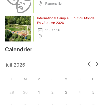
Ramonville
International Camp au Bout du Monde -
Fall/Autumn 2026
21 Sep 26
Calendrier
L
M
M
J
V
S
D
29
30
1
2
3
4
5