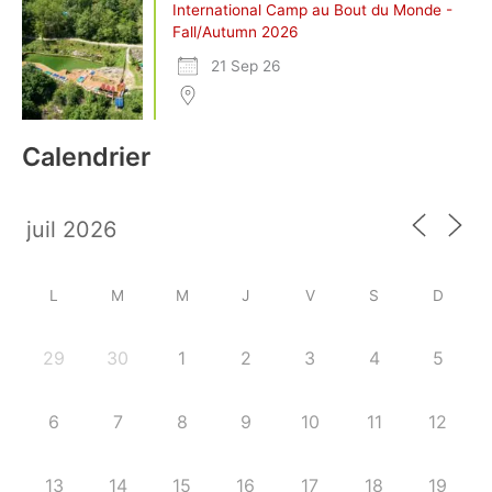
International Camp au Bout du Monde -
Fall/Autumn 2026
21 Sep 26
Calendrier
L
M
M
J
V
S
D
29
30
1
2
3
4
5
6
7
8
9
10
11
12
13
14
15
16
17
18
19