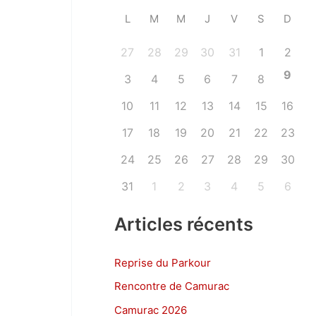
L
M
M
J
V
S
D
27
28
29
30
31
1
2
9
3
4
5
6
7
8
10
11
12
13
14
15
16
17
18
19
20
21
22
23
24
25
26
27
28
29
30
31
1
2
3
4
5
6
Articles récents
Reprise du Parkour
Rencontre de Camurac
Camurac 2026