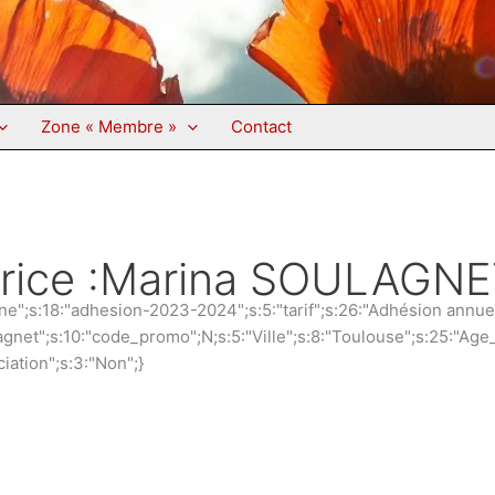
Zone « Membre »
Contact
trice :Marina SOULAGN
ne";s:18:"adhesion-2023-2024";s:5:"tarif";s:26:"Adhésion annue
agnet";s:10:"code_promo";N;s:5:"Ville";s:8:"Toulouse";s:25:"Age
iation";s:3:"Non";}