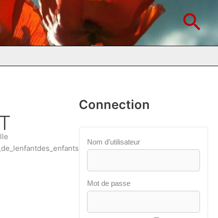
Rec
Connection
ET
lle
Nom d'utilisateur
_de_lenfantdes_enfants";s:5:"13,
Mot de passe