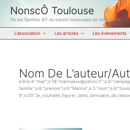
Aller
NonscÔ Toulouse
au
contenu
Où les familles IEF du bassin toulousain se retrouvent !
L’association
Les articles
Les évènements
Nom De L’auteur/au
a:9:{s:4:"mail";s:18:"marinasou@yahoo.fr";s:8:"campag
famille";s:6:"prenom";s:6:"Marina";s:3:"nom";s:9:"Soul
9";s:50:"Je_souhaite_figurer_dans_lannuaire_de_lassoc