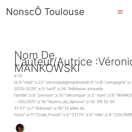
Aller
NonscÔ Toulouse
au
contenu
Nom De
L’auteur/autrice :Véron
MANKOWSKI
a:12:
{s:4:"mail";s:22:"veronique@mankowski.fr";s:8:"campagne";s:
2025-2026";s:5:"tarif";s:26:"Adhésion annuelle
famille";s:6:"prenom";s:10:"Véronique";s:3:"nom";s:9:"MAN
: -100,00%";s:16:"Numro_de_tlphone";s:14:"06 52 54
41 07";s:7:"Adresse";s:18:"12 allée du
forez";s:11:"Code_Postal";s:5:"31770";s:5:"Ville";s:9:"COLOMI