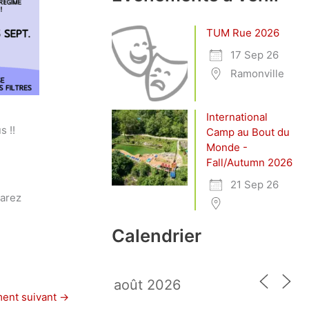
TUM Rue 2026
17 Sep 26
Ramonville
International
s !!
Camp au Bout du
Monde -
Fall/Autumn 2026
21 Sep 26
parez
Calendrier
ent suivant
→