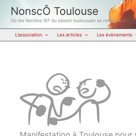
Aller
NonscÔ Toulouse
au
contenu
Où les familles IEF du bassin toulousain se retrouvent !
L’association
Les articles
Les évènements
Manifestation à Toulouse pour so