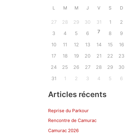
L
M
M
J
V
S
D
27
28
29
30
31
1
2
7
3
4
5
6
8
9
10
11
12
13
14
15
16
17
18
19
20
21
22
23
24
25
26
27
28
29
30
31
1
2
3
4
5
6
Articles récents
Reprise du Parkour
Rencontre de Camurac
Camurac 2026