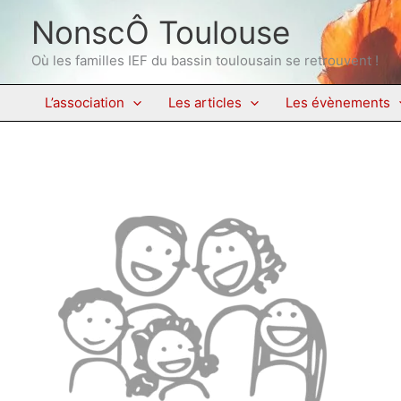
Aller
NonscÔ Toulouse
au
contenu
Où les familles IEF du bassin toulousain se retrouvent !
L’association
Les articles
Les évènements