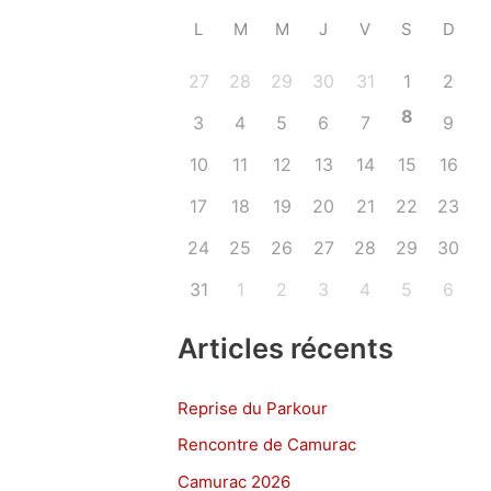
L
M
M
J
V
S
D
27
28
29
30
31
1
2
8
3
4
5
6
7
9
10
11
12
13
14
15
16
17
18
19
20
21
22
23
24
25
26
27
28
29
30
31
1
2
3
4
5
6
Articles récents
Reprise du Parkour
Rencontre de Camurac
Camurac 2026