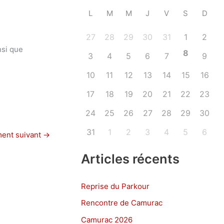
L
M
M
J
V
S
D
27
28
29
30
31
1
2
nsi que
8
3
4
5
6
7
9
10
11
12
13
14
15
16
17
18
19
20
21
22
23
24
25
26
27
28
29
30
31
1
2
3
4
5
6
ent suivant
→
Articles récents
Reprise du Parkour
Rencontre de Camurac
Camurac 2026