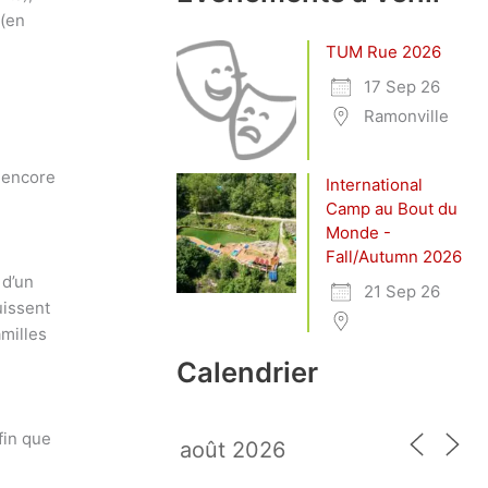
 (en
TUM Rue 2026
17 Sep 26
Ramonville
t encore
International
Camp au Bout du
Monde -
Fall/Autumn 2026
 d’un
21 Sep 26
uissent
amilles
Calendrier
fin que