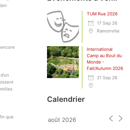
 (en
TUM Rue 2026
17 Sep 26
Ramonville
t encore
International
Camp au Bout du
Monde -
Fall/Autumn 2026
 d’un
21 Sep 26
uissent
amilles
Calendrier
fin que