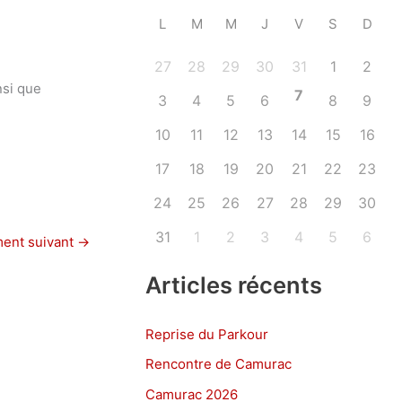
L
M
M
J
V
S
D
27
28
29
30
31
1
2
nsi que
7
3
4
5
6
8
9
10
11
12
13
14
15
16
17
18
19
20
21
22
23
24
25
26
27
28
29
30
31
1
2
3
4
5
6
ent suivant
→
Articles récents
Reprise du Parkour
Rencontre de Camurac
Camurac 2026