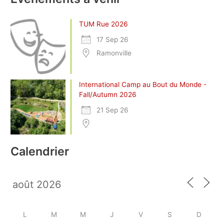
TUM Rue 2026
17 Sep 26
Ramonville
International Camp au Bout du Monde -
Fall/Autumn 2026
21 Sep 26
Calendrier
L
M
M
J
V
S
D