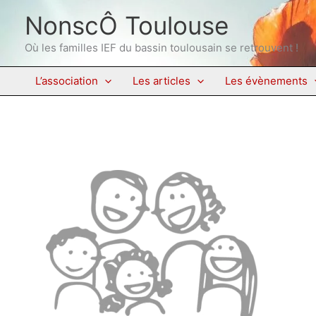
Aller
NonscÔ Toulouse
au
contenu
Où les familles IEF du bassin toulousain se retrouvent !
L’association
Les articles
Les évènements