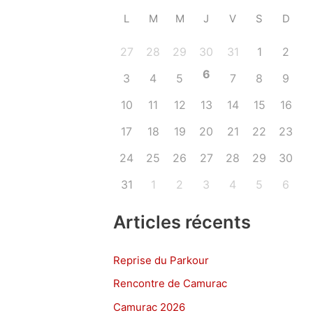
L
M
M
J
V
S
D
27
28
29
30
31
1
2
6
3
4
5
7
8
9
10
11
12
13
14
15
16
17
18
19
20
21
22
23
24
25
26
27
28
29
30
31
1
2
3
4
5
6
Articles récents
Reprise du Parkour
Rencontre de Camurac
Camurac 2026