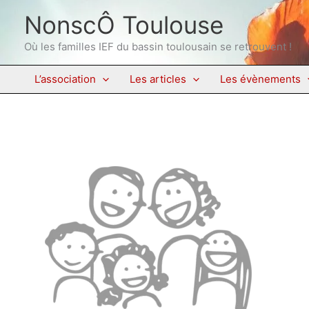
Aller
NonscÔ Toulouse
au
contenu
Où les familles IEF du bassin toulousain se retrouvent !
L’association
Les articles
Les évènements