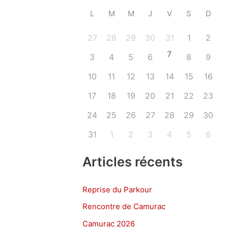
L
M
M
J
V
S
D
27
28
29
30
31
1
2
7
3
4
5
6
8
9
10
11
12
13
14
15
16
17
18
19
20
21
22
23
24
25
26
27
28
29
30
31
1
2
3
4
5
6
Articles récents
Reprise du Parkour
Rencontre de Camurac
Camurac 2026