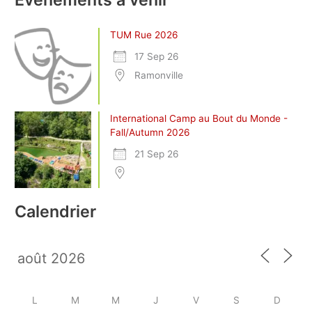
TUM Rue 2026
17 Sep 26
Ramonville
International Camp au Bout du Monde -
Fall/Autumn 2026
21 Sep 26
Calendrier
L
M
M
J
V
S
D