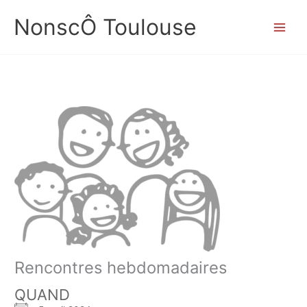
Aller
NonscÔ Toulouse
au
contenu
Rencontres hebdomadaires
QUAND