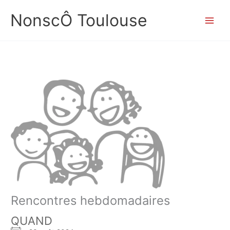
Aller
NonscÔ Toulouse
au
contenu
Rencontres hebdomadaires
QUAND