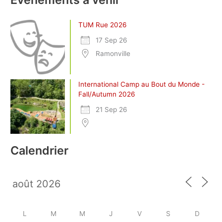
TUM Rue 2026
17 Sep 26
Ramonville
International Camp au Bout du Monde -
Fall/Autumn 2026
21 Sep 26
Calendrier
L
M
M
J
V
S
D