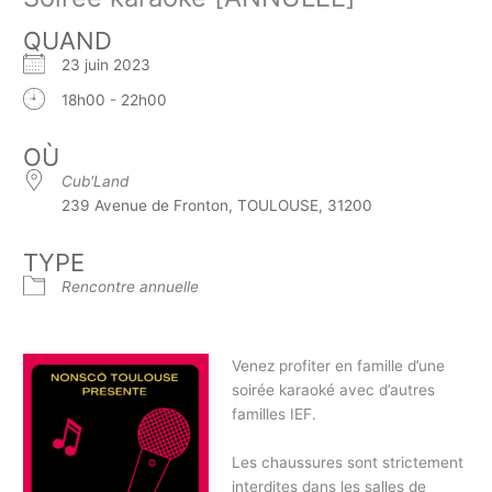
QUAND
23 juin 2023
18h00 - 22h00
OÙ
Cub'Land
239 Avenue de Fronton, TOULOUSE, 31200
TYPE
Rencontre annuelle
Venez profiter en famille d’une
soirée karaoké avec d’autres
familles IEF.
Les chaussures sont strictement
interdites dans les salles de