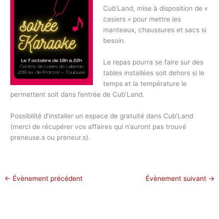
Cub’Land, mise à disposition de «
casiers » pour mettre les
manteaux, chaussures et sacs si
besoin.
Le repas pourra se faire sur des
tables installées soit dehors si le
temps et la température le
permettent soit dans l’entrée de Cub’Land.
Possibilité d’installer un espace de gratuité dans Cub’Land
(merci de récupérer vos affaires qui n’auront pas trouvé
preneuse.s ou preneur.s).
←
Évènement précédent
Évènement suivant
→