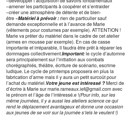
–développer l’acquisition de savoirs fondamentaux
–amener les participants à coopérer et s’entraider
–créer une atmosphère de détente et de bien-
être »
Matériel à prévoir :
rien de particulier sauf
demande exceptionnelle et à l’avance de Marie
(vêtements pour costumes par exemple). ATTENTION !
Marie va prêter du matériel dans le cadre de cet atelier
(armes en mousse par exemple). En cas de casse
importante et irréparable, il faudra être prêt à réparer les
dommages collectivement.
Important:
le cycle d’automne
sera principalement sur l’initiation aux combats
chorégraphiés, théâtre, écriture de scénario, escrime
ludique. Le cycle de printemps proposera en plus la
fabrication d’arme mais il y aura un petit surcoût pour
l’achat du matériel.
Votre jeune est intéressé ?
Merci de
d’écrire à Marie sur marie.rameaux.ief@gmail.com avec
le prénom et l’âge de l’intéressé.e !
(Pour info, sur les
même journées, il y a aussi les ateliers science ce qui
rend le déplacement avantageux et donne une occasion
aux jeunes de se voir sur la journée s’iels le veulent !)