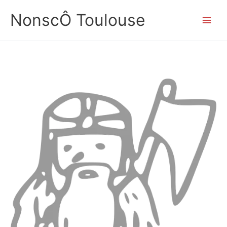
Aller
NonscÔ Toulouse
au
contenu