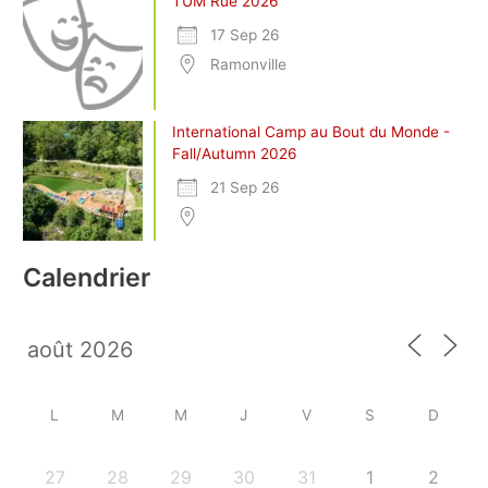
TUM Rue 2026
17 Sep 26
Ramonville
International Camp au Bout du Monde -
Fall/Autumn 2026
21 Sep 26
Calendrier
L
M
M
J
V
S
D
27
28
29
30
31
1
2