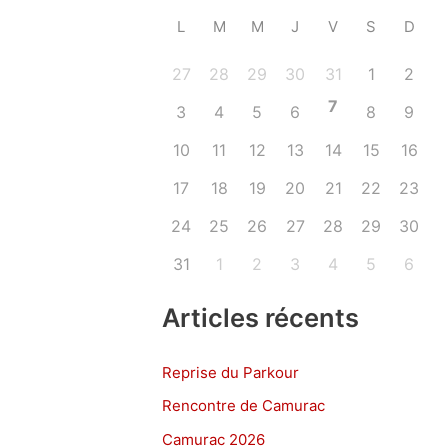
L
M
M
J
V
S
D
27
28
29
30
31
1
2
7
3
4
5
6
8
9
10
11
12
13
14
15
16
17
18
19
20
21
22
23
24
25
26
27
28
29
30
31
1
2
3
4
5
6
Articles récents
Reprise du Parkour
Rencontre de Camurac
Camurac 2026