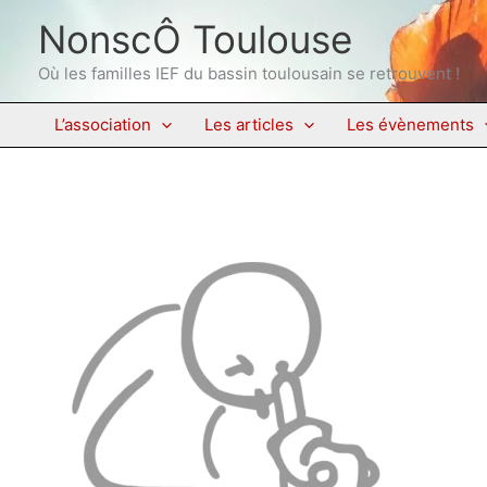
Aller
NonscÔ Toulouse
au
contenu
Où les familles IEF du bassin toulousain se retrouvent !
L’association
Les articles
Les évènements