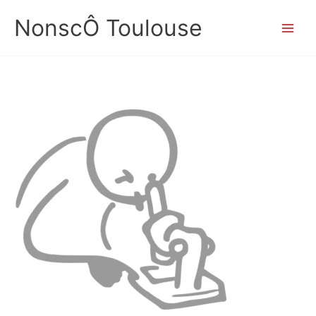
Aller
NonscÔ Toulouse
au
contenu