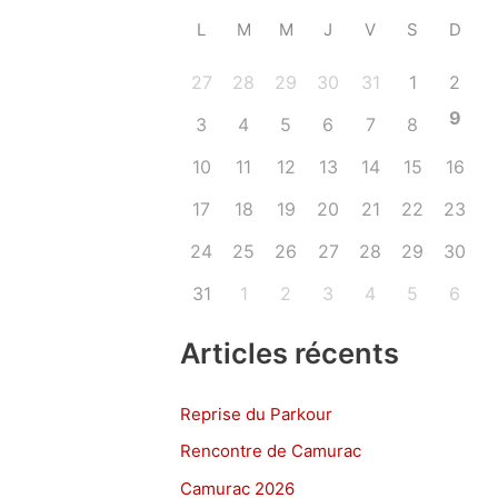
L
M
M
J
V
S
D
27
28
29
30
31
1
2
9
3
4
5
6
7
8
10
11
12
13
14
15
16
17
18
19
20
21
22
23
24
25
26
27
28
29
30
31
1
2
3
4
5
6
Articles récents
Reprise du Parkour
Rencontre de Camurac
Camurac 2026