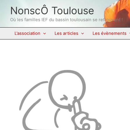
Aller
NonscÔ Toulouse
au
contenu
Où les familles IEF du bassin toulousain se retrouvent !
L’association
Les articles
Les évènements