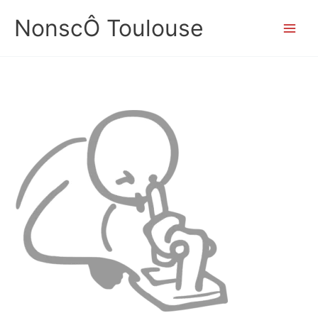
Aller
NonscÔ Toulouse
au
contenu