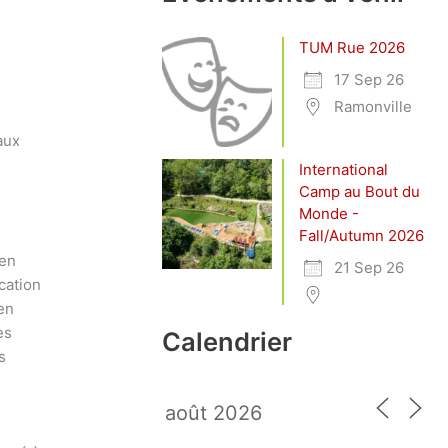
TUM Rue 2026
17 Sep 26
Ramonville
aux
International
Camp au Bout du
Monde -
Fall/Autumn 2026
 en
21 Sep 26
cation
 en
es
Calendrier
s