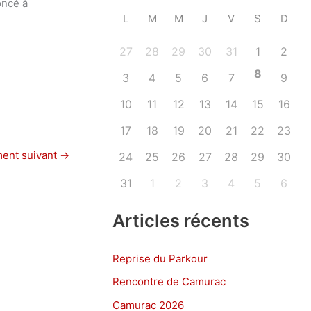
oncé à
L
M
M
J
V
S
D
27
28
29
30
31
1
2
8
3
4
5
6
7
9
10
11
12
13
14
15
16
17
18
19
20
21
22
23
ent suivant
→
24
25
26
27
28
29
30
31
1
2
3
4
5
6
Articles récents
Reprise du Parkour
Rencontre de Camurac
Camurac 2026