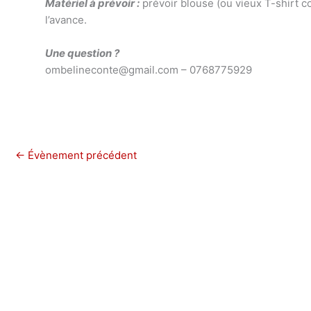
Matériel à prévoir :
prévoir blouse (ou vieux T-shirt 
l’avance.
Une question ?
ombelineconte@gmail.com – 0768775929
←
Évènement précédent