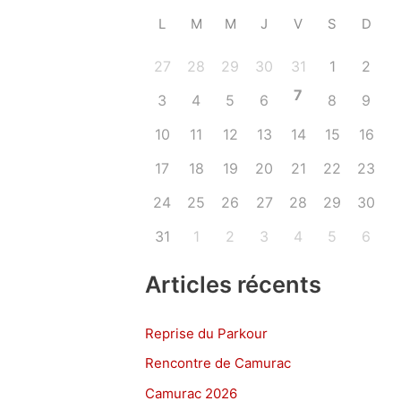
L
M
M
J
V
S
D
27
28
29
30
31
1
2
7
3
4
5
6
8
9
10
11
12
13
14
15
16
17
18
19
20
21
22
23
24
25
26
27
28
29
30
31
1
2
3
4
5
6
Articles récents
Reprise du Parkour
Rencontre de Camurac
Camurac 2026