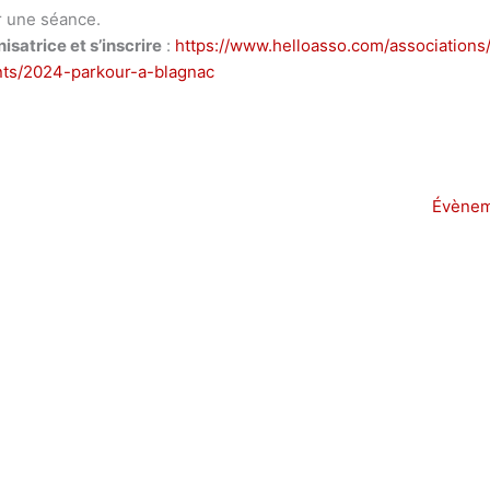
r une séance.
isatrice et s’inscrire
:
https://www.helloasso.com/associations
ts/2024-parkour-a-blagnac
Évènem