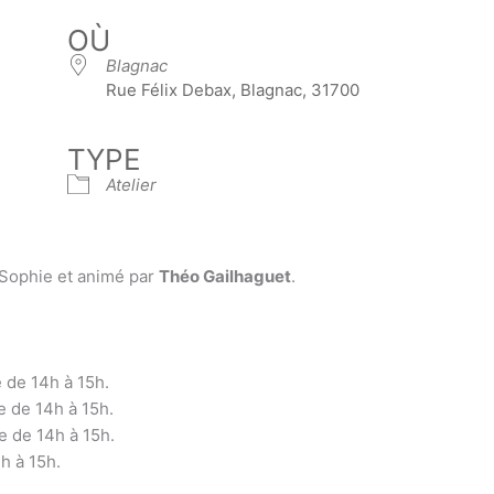
OÙ
Blagnac
Rue Félix Debax, Blagnac, 31700
TYPE
Atelier
 Sophie et animé par
Théo Gailhaguet
.
 d
e 14h à 15h.
e d
e 14h à 15h.
e d
e 14h à 15h.
h à 15h.