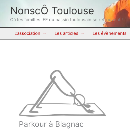
Aller
NonscÔ Toulouse
au
contenu
Où les familles IEF du bassin toulousain se retrouvent !
L’association
Les articles
Les évènements
Parkour à Blagnac