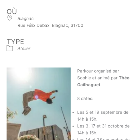
OÙ
Blagnac
Rue Félix Debax, Blagnac, 31700
TYPE
Atelier
Parkour organisé par
Sophie et animé par
Théo
Gailhaguet
.
8 dates:
Les 5 et 19 septembre d
e
14h à 15h.
Les 3, 17 et 31 octobre d
e
14h à 15h.
Les 14 et 28 novembre d
e