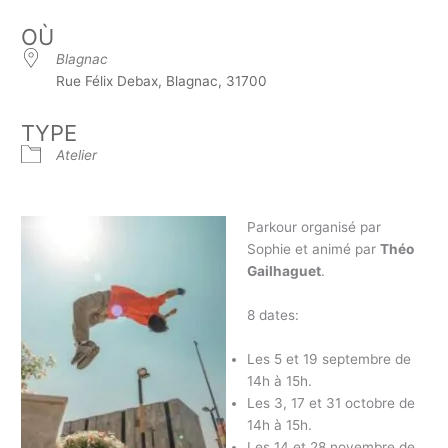
OÙ
Blagnac
Rue Félix Debax, Blagnac, 31700
TYPE
Atelier
Parkour organisé par
Sophie et animé par
Théo
Gailhaguet
.
8 dates:
Les 5 et 19 septembre d
e
14h à 15h.
Les 3, 17 et 31 octobre d
e
14h à 15h.
Les 14 et 28 novembre d
e