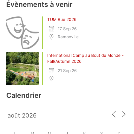
Évènements à venir
TUM Rue 2026
17 Sep 26
Ramonville
International Camp au Bout du Monde -
Fall/Autumn 2026
21 Sep 26
Calendrier
L
M
M
J
V
S
D