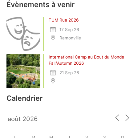
Évènements à venir
TUM Rue 2026
17 Sep 26
Ramonville
International Camp au Bout du Monde -
Fall/Autumn 2026
21 Sep 26
Calendrier
L
M
M
J
V
S
D