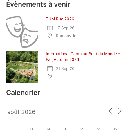
Évènements à venir
TUM Rue 2026
17 Sep 26
Ramonville
International Camp au Bout du Monde -
Fall/Autumn 2026
21 Sep 26
Calendrier
L
M
M
J
V
S
D