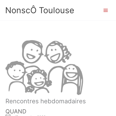
Aller
NonscÔ Toulouse
au
contenu
Rencontres hebdomadaires
QUAND