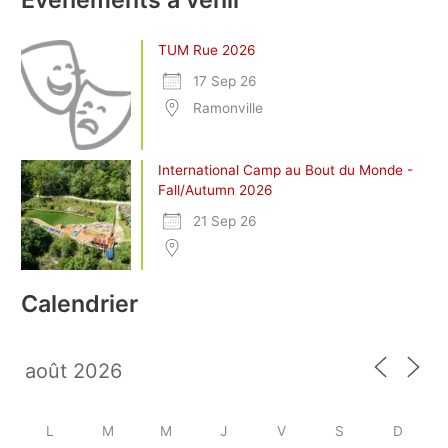
TUM Rue 2026
17 Sep 26
Ramonville
International Camp au Bout du Monde -
Fall/Autumn 2026
21 Sep 26
Calendrier
L
M
M
J
V
S
D