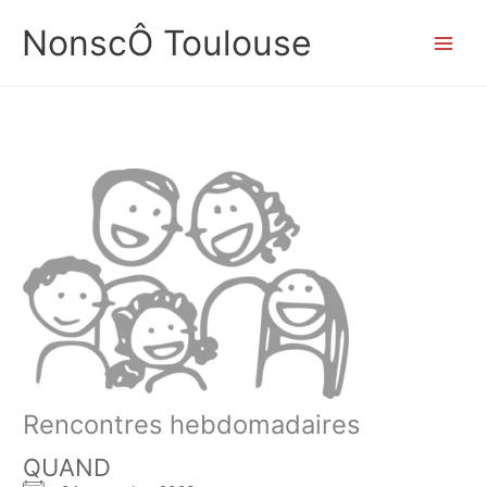
Aller
NonscÔ Toulouse
au
contenu
Rencontres hebdomadaires
QUAND