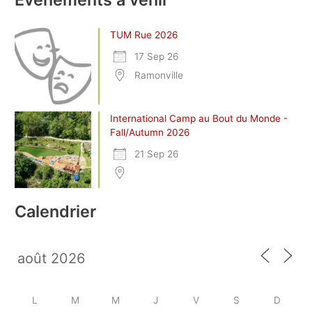
TUM Rue 2026
17 Sep 26
Ramonville
International Camp au Bout du Monde -
Fall/Autumn 2026
21 Sep 26
Calendrier
L
M
M
J
V
S
D