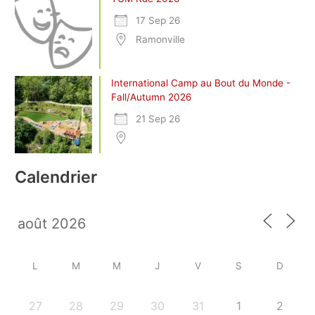
17 Sep 26
Ramonville
International Camp au Bout du Monde -
Fall/Autumn 2026
21 Sep 26
Calendrier
L
M
M
J
V
S
D
27
28
29
30
31
1
2