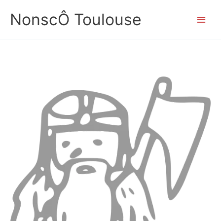
Aller
NonscÔ Toulouse
au
contenu