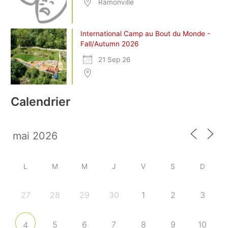
Ramonville
International Camp au Bout du Monde -
Fall/Autumn 2026
21 Sep 26
Calendrier
L
M
M
J
V
S
D
27
28
29
30
1
2
3
5
6
7
8
9
10
4