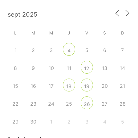
L
M
M
J
V
S
D
1
2
3
5
6
7
4
8
9
10
11
13
14
12
15
16
17
20
21
18
19
22
23
24
25
27
28
26
29
30
1
2
3
4
5