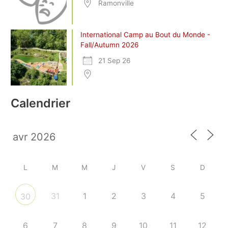
Ramonville
International Camp au Bout du Monde -
Fall/Autumn 2026
21 Sep 26
Calendrier
L
M
M
J
V
S
D
31
1
2
3
4
5
30
6
7
8
9
10
11
12