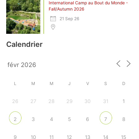
International Camp au Bout du Monde -
Fall/Autumn 2026
21 Sep 26
Calendrier
L
M
M
J
V
S
D
26
27
28
29
30
31
1
3
4
5
6
8
2
7
9
10
11
12
13
14
15