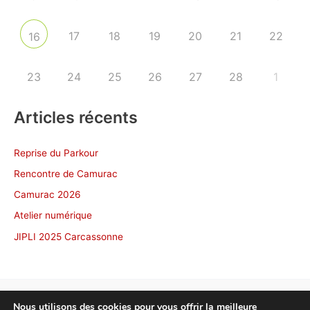
17
18
19
20
21
22
16
23
24
25
26
27
28
1
Articles récents
Reprise du Parkour
Rencontre de Camurac
Camurac 2026
Atelier numérique
JIPLI 2025 Carcassonne
Nous utilisons des cookies pour vous offrir la meilleure