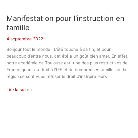
vous
au
rectorat
Manifestation pour l’instruction en
famille
4 septembre 2022
Bonjour tout le monde ! L’été touche à sa fin, et pour
beaucoup d’entre nous, cet été a un goût bien amer. En effet,
notre académie de Toulouse est l’une des plus restrictives de
France quant au droit à l’IEF et de nombreuses familles de la
région se sont vues refuser le droit d’instruire leurs
Manifestation
Lire la suite »
pour
l’instruction
en
famille