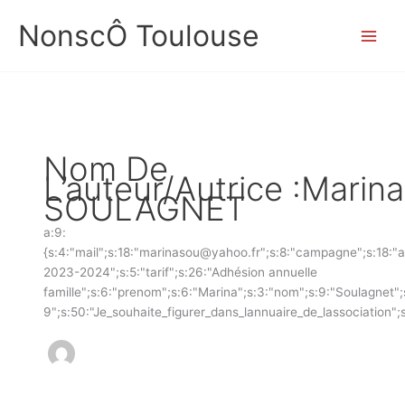
Aller
NonscÔ Toulouse
au
contenu
Nom De
L’auteur/autrice :Marina
SOULAGNET
a:9:
{s:4:"mail";s:18:"marinasou@yahoo.fr";s:8:"campagne";s:18:"
2023-2024";s:5:"tarif";s:26:"Adhésion annuelle
famille";s:6:"prenom";s:6:"Marina";s:3:"nom";s:9:"Soulagnet";
9";s:50:"Je_souhaite_figurer_dans_lannuaire_de_lassociation";