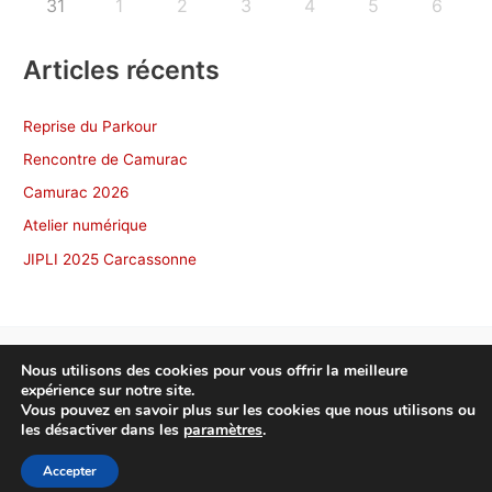
31
1
2
3
4
5
6
Articles récents
Reprise du Parkour
Rencontre de Camurac
Camurac 2026
Atelier numérique
JIPLI 2025 Carcassonne
Nous utilisons des cookies pour vous offrir la meilleure
expérience sur notre site.
Copyright © 2026 NonscÔ Toulouse
Vous pouvez en savoir plus sur les cookies que nous utilisons ou
les désactiver dans les
paramètres
.
Politique de confidentialité
Accepter