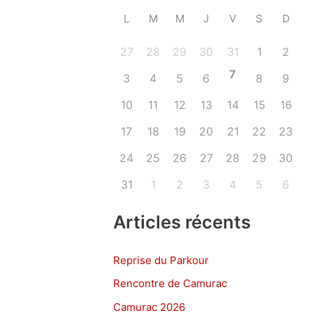
L
M
M
J
V
S
D
27
28
29
30
31
1
2
7
3
4
5
6
8
9
10
11
12
13
14
15
16
17
18
19
20
21
22
23
24
25
26
27
28
29
30
31
1
2
3
4
5
6
Articles récents
Reprise du Parkour
Rencontre de Camurac
Camurac 2026