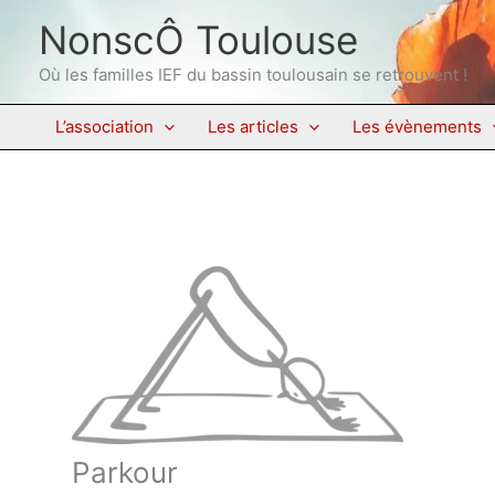
Aller
NonscÔ Toulouse
au
contenu
Où les familles IEF du bassin toulousain se retrouvent !
L’association
Les articles
Les évènements
Parkour