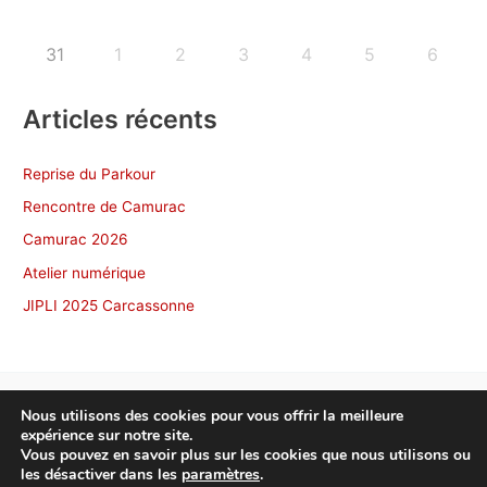
31
1
2
3
4
5
6
Articles récents
Reprise du Parkour
Rencontre de Camurac
Camurac 2026
Atelier numérique
JIPLI 2025 Carcassonne
Nous utilisons des cookies pour vous offrir la meilleure
expérience sur notre site.
Copyright © 2026 NonscÔ Toulouse
Vous pouvez en savoir plus sur les cookies que nous utilisons ou
les désactiver dans les
paramètres
.
Politique de confidentialité