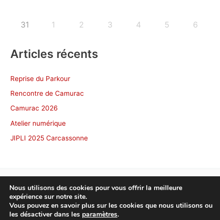
31
1
2
3
4
5
6
Articles récents
Reprise du Parkour
Rencontre de Camurac
Camurac 2026
Atelier numérique
JIPLI 2025 Carcassonne
Nous utilisons des cookies pour vous offrir la meilleure
expérience sur notre site.
Copyright © 2026 NonscÔ Toulouse
Vous pouvez en savoir plus sur les cookies que nous utilisons ou
les désactiver dans les
paramètres
.
Politique de confidentialité