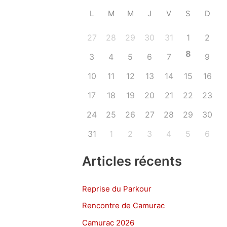
L
M
M
J
V
S
D
27
28
29
30
31
1
2
8
3
4
5
6
7
9
10
11
12
13
14
15
16
17
18
19
20
21
22
23
24
25
26
27
28
29
30
31
1
2
3
4
5
6
Articles récents
Reprise du Parkour
Rencontre de Camurac
Camurac 2026