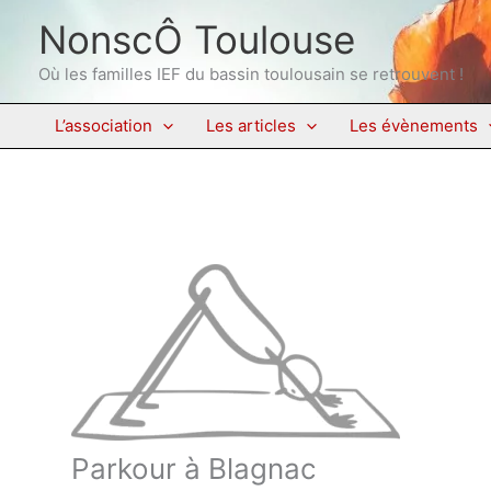
Aller
NonscÔ Toulouse
au
contenu
Où les familles IEF du bassin toulousain se retrouvent !
L’association
Les articles
Les évènements
Parkour à Blagnac