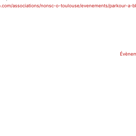
o.com/associations/nonsc-o-toulouse/evenements/parkour-a-b
Évènem