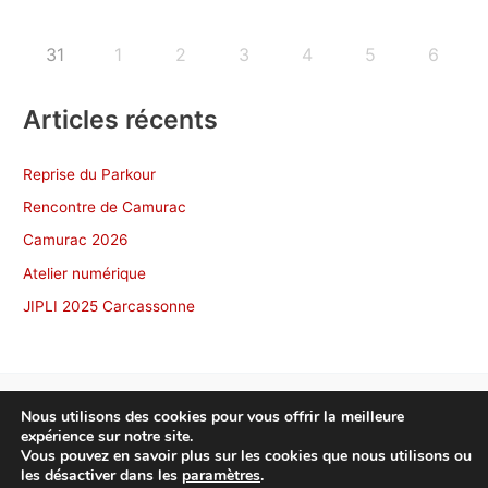
31
1
2
3
4
5
6
Articles récents
Reprise du Parkour
Rencontre de Camurac
Camurac 2026
Atelier numérique
JIPLI 2025 Carcassonne
Nous utilisons des cookies pour vous offrir la meilleure
expérience sur notre site.
Copyright © 2026 NonscÔ Toulouse
Vous pouvez en savoir plus sur les cookies que nous utilisons ou
les désactiver dans les
paramètres
.
Politique de confidentialité