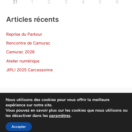
31
1
2
3
4
5
6
Articles récents
Reprise du Parkour
Rencontre de Camurac
Camurac 2026
Atelier numérique
JIPLI 2025 Carcassonne
Nous utilisons des cookies pour vous offrir la meilleure
expérience sur notre site.
Copyright © 2026 NonscÔ Toulouse
Vous pouvez en savoir plus sur les cookies que nous utilisons ou
les désactiver dans les
paramètres
.
Politique de confidentialité
Accepter